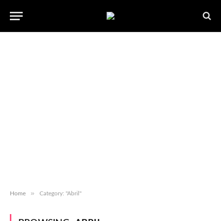
»
Home
Category: "Abril"