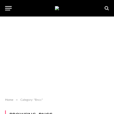
»
Home
Category: "Bncc"