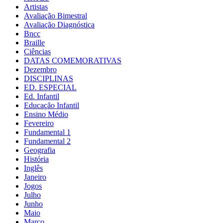
Artistas
Avaliação Bimestral
Avaliação Diagnóstica
Bncc
Braille
Ciências
DATAS COMEMORATIVAS
Dezembro
DISCIPLINAS
ED. ESPECIAL
Ed. Infantil
Educação Infantil
Ensino Médio
Fevereiro
Fundamental 1
Fundamental 2
Geografia
História
Inglês
Janeiro
Jogos
Julho
Junho
Maio
Março