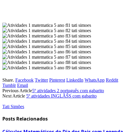
Share.
Facebook
Twitter
Pinterest
LinkedIn
WhatsApp
Reddit
Tumblr
Email
Previous Article
5º atividades 2 português com gabarito
Next Article
5º atividades INGLÃŠS com gabarito
Tati Simões
Posts Relacionados
Cálculos Matemáticos do Dia dos Pais com Legenda