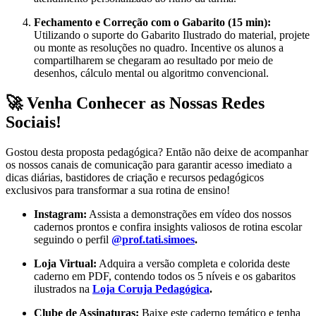
Fechamento e Correção com o Gabarito (15 min):
Utilizando o suporte do Gabarito Ilustrado do material
, projete
ou monte as resoluções no quadro. Incentive os alunos a
compartilharem se chegaram ao resultado por meio de
desenhos, cálculo mental ou algoritmo convencional
.
🚀 Venha Conhecer as Nossas Redes
Sociais!
Gostou desta proposta pedagógica? Então não deixe de acompanhar
os nossos canais de comunicação para garantir acesso imediato a
dicas diárias, bastidores de criação e recursos pedagógicos
exclusivos para transformar a sua rotina de ensino!
Instagram:
Assista a demonstrações em vídeo dos nossos
cadernos prontos e confira insights valiosos de rotina escolar
seguindo o perfil
@prof.tati.simoes
.
Loja Virtual:
Adquira a versão completa e colorida deste
caderno em PDF, contendo todos os 5 níveis e os gabaritos
ilustrados na
Loja Coruja Pedagógica
.
Clube de Assinaturas:
Baixe este caderno temático e tenha