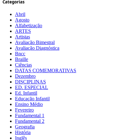
Categorias
Abril
Agosto
Alfabetização
ARTES
Artistas
Avaliação Bimestral
Avaliação Diagnóstica
Bncc
Braille
Ciências
DATAS COMEMORATIVAS
Dezembro
DISCIPLINAS
ED. ESPECIAL
Ed. Infantil
Educação Infantil
Ensino Médio
Fevereiro
Fundamental 1
Fundamental 2
Geografia
História
Inglês