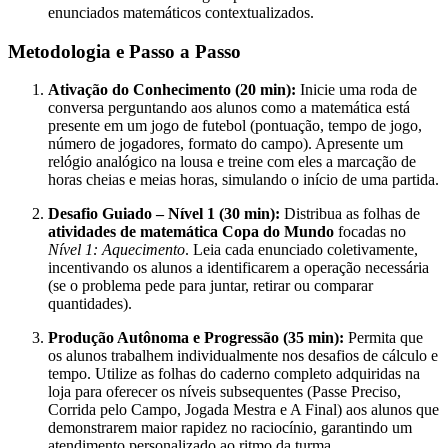
enunciados matemáticos contextualizados
.
Metodologia e Passo a Passo
Ativação do Conhecimento (20 min):
Inicie uma roda de
conversa perguntando aos alunos como a matemática está
presente em um jogo de futebol (pontuação, tempo de jogo,
número de jogadores, formato do campo). Apresente um
relógio analógico na lousa e treine com eles a marcação de
horas cheias e meias horas, simulando o início de uma partida
.
Desafio Guiado – Nível 1 (30 min):
Distribua as folhas de
atividades de matemática Copa do Mundo
focadas no
Nível 1: Aquecimento
. Leia cada enunciado coletivamente,
incentivando os alunos a identificarem a operação necessária
(se o problema pede para juntar, retirar ou comparar
quantidades)
.
Produção Autônoma e Progressão (35 min):
Permita que
os alunos trabalhem individualmente nos desafios de cálculo e
tempo
. Utilize as folhas do caderno completo adquiridas na
loja para oferecer os níveis subsequentes (Passe Preciso,
Corrida pelo Campo, Jogada Mestra e A Final) aos alunos que
demonstrarem maior rapidez no raciocínio, garantindo um
atendimento personalizado ao ritmo da turma
.