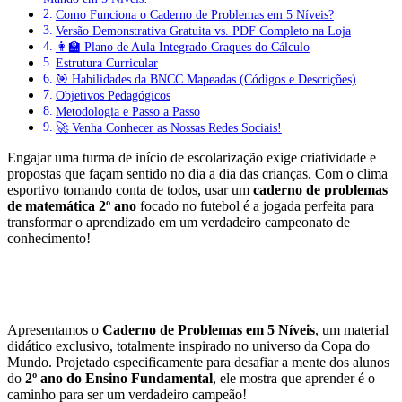
Como Funciona o Caderno de Problemas em 5 Níveis?
Versão Demonstrativa Gratuita vs. PDF Completo na Loja
👩‍🏫 Plano de Aula Integrado Craques do Cálculo
Estrutura Curricular
🎯 Habilidades da BNCC Mapeadas (Códigos e Descrições)
Objetivos Pedagógicos
Metodologia e Passo a Passo
🚀 Venha Conhecer as Nossas Redes Sociais!
Engajar uma turma de início de escolarização exige criatividade e
propostas que façam sentido no dia a dia das crianças. Com o clima
esportivo tomando conta de todos, usar um
caderno de problemas
de matemática 2º ano
focado no futebol é a jogada perfeita para
transformar o aprendizado em um verdadeiro campeonato de
conhecimento!
Apresentamos o
Caderno de Problemas em 5 Níveis
, um material
didático exclusivo, totalmente inspirado no universo da Copa do
Mundo
. Projetado especificamente para desafiar a mente dos alunos
do
2º ano do Ensino Fundamental
, ele mostra que aprender é o
caminho para ser um verdadeiro campeão
!