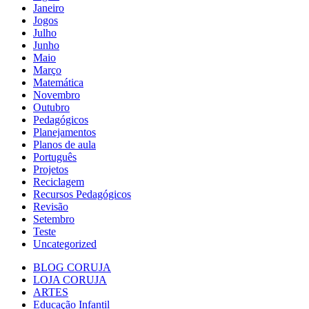
Janeiro
Jogos
Julho
Junho
Maio
Março
Matemática
Novembro
Outubro
Pedagógicos
Planejamentos
Planos de aula
Português
Projetos
Reciclagem
Recursos Pedagógicos
Revisão
Setembro
Teste
Uncategorized
BLOG CORUJA
LOJA CORUJA
ARTES
Educação Infantil