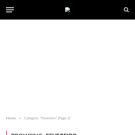
»
Home
Category: "Fevereiro" (Page 2)