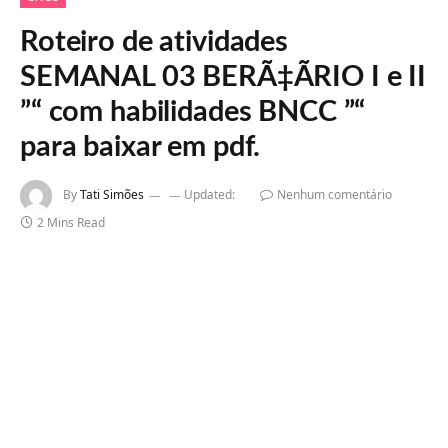
Roteiro de atividades
SEMANAL 03 BERÃ‡ÃRIO I e II
”“ com habilidades BNCC ”“
para baixar em pdf.
By
Tati Simões
Updated:
Nenhum comentário
2 Mins Read