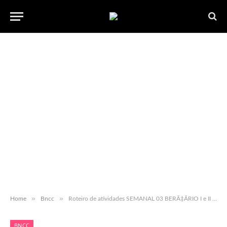
»
»
Home
Bncc
Roteiro de atividades SEMANAL 03 BERÃ‡ÃRIO I e II ”“ com habilidades BNCC ”“ para baixar em pdf.
BNCC