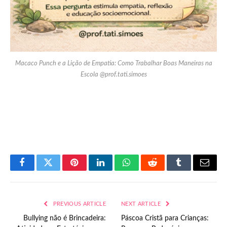
Macaco Punch e a Lição de Empatia: Como Trabalhar Boas Maneiras na
Escola @prof.tati.simoes
Facebook
Twitter
Pinterest
LinkedIn
WhatsApp
Reddit
Tumblr
Email
PREVIOUS ARTICLE
NEXT ARTICLE
Bullying não é Brincadeira:
Páscoa Cristã para Crianças: