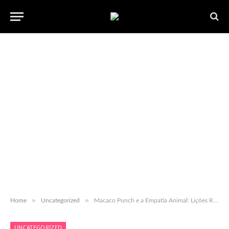
»
»
Home
Uncategorized
Macaco Punch e a Empatia Animal: Lições Reais para a Sala de Aula
UNCATEGORIZED