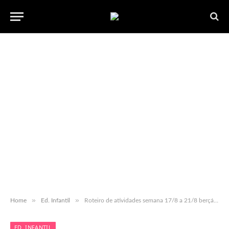
»
»
Home
Ed. Infantil
Roteiro de atividades semana 17/8 a 21/8 berçário I e II – com habilidades BNCC – para baixar em pdf.
ED. INFANTIL