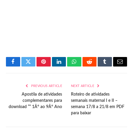
Facebook
Twitter
Pinterest
LinkedIn
WhatsApp
Reddit
Tumblr
Email
PREVIOUS ARTICLE
NEXT ARTICLE
Apostila de atividades
Roteiro de atividades
complementares para
semanais maternal I e II –
download ”“ 1Â° ao 9Â° Ano
semana 17/8 a 21/8 em PDF
para baixar