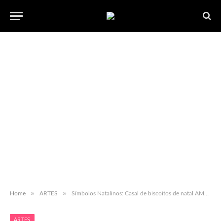
»
»
Home
ARTES
Símbolos Natalinos: Casal de biscoitos de natal AMPLIADO. Imprimir, colar e usar.
ARTES