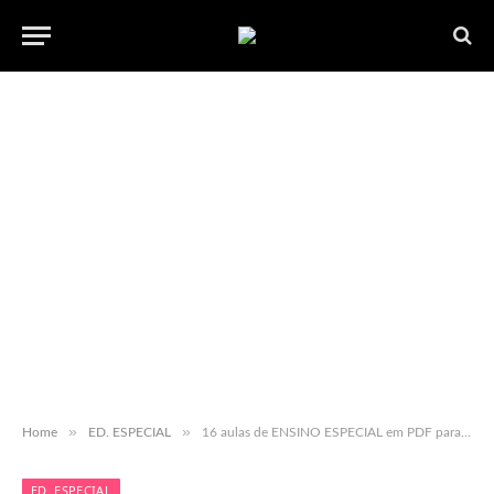
»
»
Home
ED. ESPECIAL
16 aulas de ENSINO ESPECIAL em PDF para baixar gratuitamente
ED. ESPECIAL