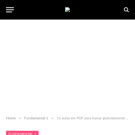
»
»
Home
Fundamental 1
11 aulas em PDF para baixar gratuitamente EJA
FUNDAMENTAL 1