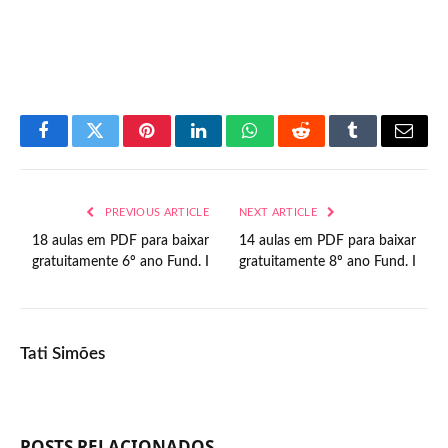
Facebook
Twitter
Pinterest
LinkedIn
WhatsApp
Reddit
Tumblr
Email
PREVIOUS ARTICLE
NEXT ARTICLE
18 aulas em PDF para baixar
14 aulas em PDF para baixar
gratuitamente 6º ano Fund. I
gratuitamente 8º ano Fund. I
Tati Simões
POSTS RELACIONADOS