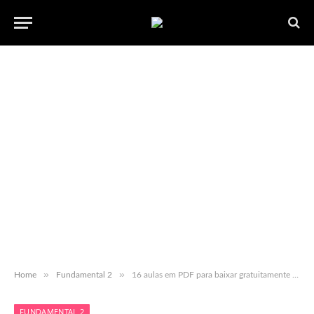
»
»
Home
Fundamental 2
16 aulas em PDF para baixar gratuitamente 7º ano Fund. I
FUNDAMENTAL 2