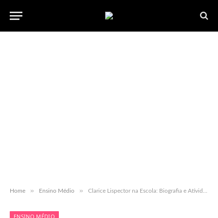
»
»
Home
Ensino Médio
Clarice Lispector na Escola: Biografia e Atividades com BNCC para Fundamental e Médio
ENSINO MÉDIO