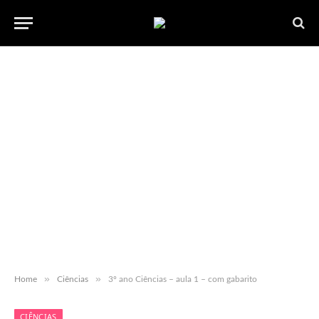
»
»
Home
Ciências
3º ano Ciências – aula 1 – com gabarito
CIÊNCIAS