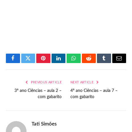
Facebook
Twitter
Pinterest
LinkedIn
WhatsApp
Reddit
Tumblr
Email
PREVIOUS ARTICLE
NEXT ARTICLE
3º ano Ciências – aula 2 –
4º ano Ciências – aula 7 –
com gabarito
com gabarito
Tati Simões