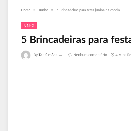
»
»
Home
Junho
5 Brincadeiras para festa junina na escola
JUNHO
5 Brincadeiras para fest
By
Tati Simões
Nenhum comentário
4 Mins R