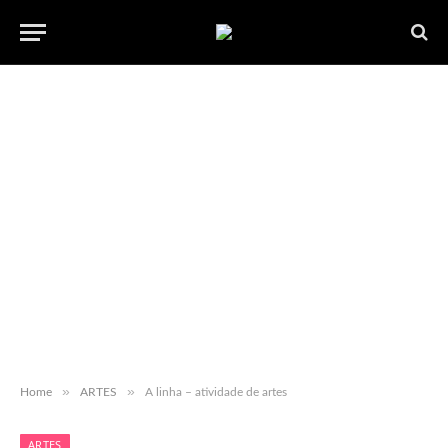
»
»
Home
ARTES
A linha – atividade de artes
ARTES