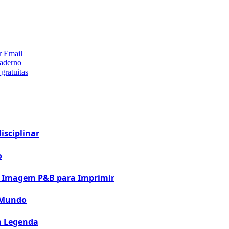
r
Email
caderno
gratuitas
isciplinar
o
m Imagem P&B para Imprimir
 Mundo
m Legenda