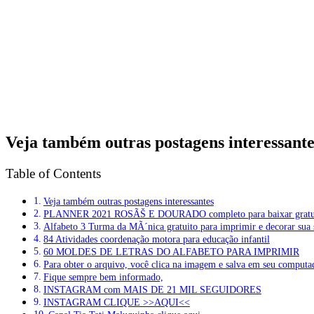
Veja também outras postagens interessante
Table of Contents
Veja também outras postagens interessantes
PLANNER 2021 ROSÃŠ E DOURADO completo para baixar grat
Alfabeto 3 Turma da MÃ´nica gratuito para imprimir e decorar sua s
84 Atividades coordenação motora para educação infantil
60 MOLDES DE LETRAS DO ALFABETO PARA IMPRIMIR
Para obter o arquivo, você clica na imagem e salva em seu computa
Fique sempre bem informado,
INSTAGRAM com MAIS DE 21 MIL SEGUIDORES
INSTAGRAM CLIQUE >>AQUI<<