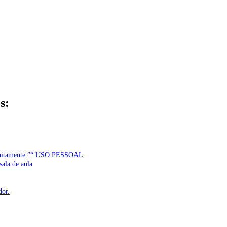
s:
uitamente ”“ USO PESSOAL
ala de aula
dor.