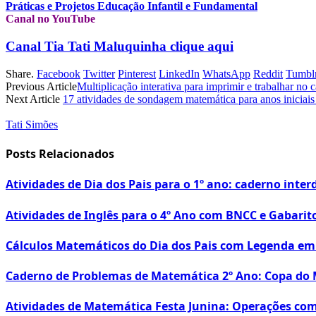
Práticas e Projetos Educação Infantil e Fundamental
Canal no YouTube
Canal Tia Tati Maluquinha clique aqui
Share.
Facebook
Twitter
Pinterest
LinkedIn
WhatsApp
Reddit
Tumbl
Previous Article
Multiplicação interativa para imprimir e trabalhar no 
Next Article
17 atividades de sondagem matemática para anos iniciais 
Tati Simões
Posts Relacionados
Atividades de Dia dos Pais para o 1º ano: caderno interd
Atividades de Inglês para o 4º Ano com BNCC e Gabarit
Cálculos Matemáticos do Dia dos Pais com Legenda e
Caderno de Problemas de Matemática 2º Ano: Copa do
Atividades de Matemática Festa Junina: Operações co