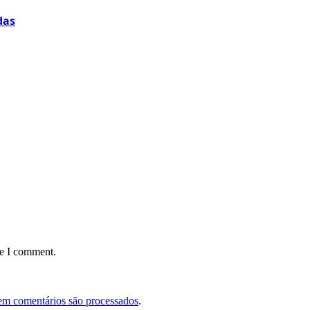
das
me I comment.
em comentários são processados
.