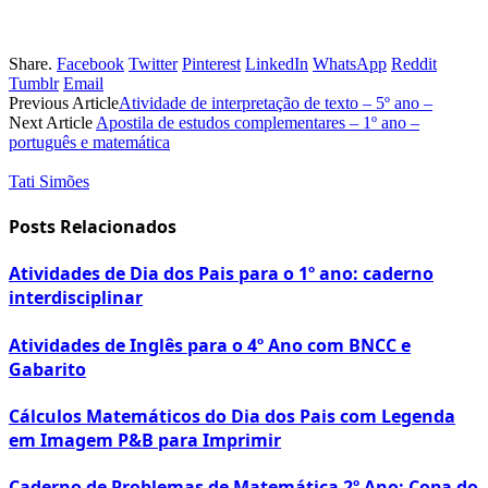
Share.
Facebook
Twitter
Pinterest
LinkedIn
WhatsApp
Reddit
Tumblr
Email
Previous Article
Atividade de interpretação de texto – 5º ano –
Next Article
Apostila de estudos complementares – 1º ano –
português e matemática
Tati Simões
Posts Relacionados
Atividades de Dia dos Pais para o 1º ano: caderno
interdisciplinar
Atividades de Inglês para o 4º Ano com BNCC e
Gabarito
Cálculos Matemáticos do Dia dos Pais com Legenda
em Imagem P&B para Imprimir
Caderno de Problemas de Matemática 2º Ano: Copa do