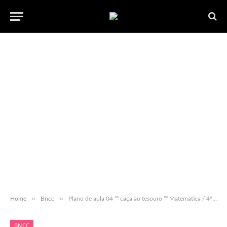
»
»
Home
Bncc
Plano de aula 04 ”“ caça ao tesouro ”“ Matemática / 4º ano ”“ com orientações metodológicas e habilidades bncc EDITÃVEL
BNCC