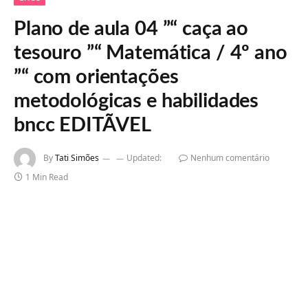
Plano de aula 04 ”“ caça ao
tesouro ”“ Matemática / 4º ano
”“ com orientações
metodológicas e habilidades
bncc EDITÃVEL
By
Tati Simões
Updated:
Nenhum comentário
1 Min Read