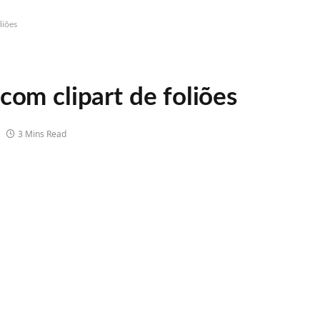
liões
com clipart de foliões
3 Mins Read