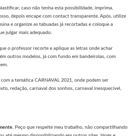
lastificar, caso não tenha esta possibilidade, imprima,
osso, depois encape com contact transparente. Após, utilize
reúna e organize as tabuadas já recortadas e coloque a
que julgar mais adequado.
e o professor recorte e aplique as letras onde achar
mbém outros modelos, já com fundo em bandeirolas, com
tem.
sos com a temática CARNAVAL 2021, onde podem ser
xto, redação, carnaval dos sonhos, carnaval inesquecível,
amente
. Peço que respeite meu trabalho, não compartilhando
u até mesmo disponibilizando em outros sites, blogs e