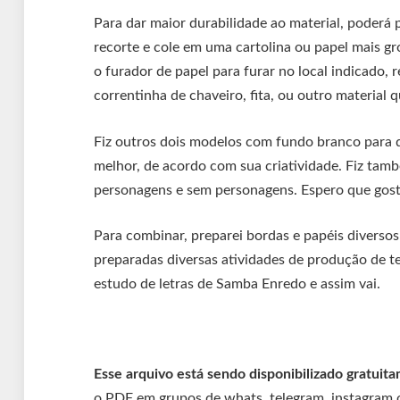
Para dar maior durabilidade ao material, poderá p
recorte e cole em uma cartolina ou papel mais gr
o furador de papel para furar no local indicado, 
correntinha de chaveiro, fita, ou outro material 
Fiz outros dois modelos com fundo branco para qu
melhor, de acordo com sua criatividade. Fiz ta
personagens e sem personagens. Espero que gos
Para combinar, preparei bordas e papéis diver
preparadas diversas atividades de produção de te
estudo de letras de Samba Enredo e assim vai.
Esse arquivo está sendo disponibilizado gratuit
o PDF em grupos de whats, telegram, instagram o