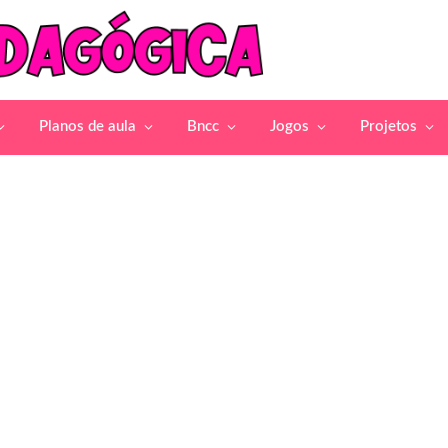
Planos de aula
Bncc
Jogos
Projetos