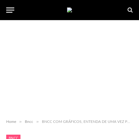
»
»
Home
Bncc
BNCC COM GRÁFICOS, ENTENDA DE UMA VEZ POR TODAS: COMPETÊNCIAS GERAIS, ESTRUTURAS E CAMPOS DE EXPERIÊNCIAS.
BNCC