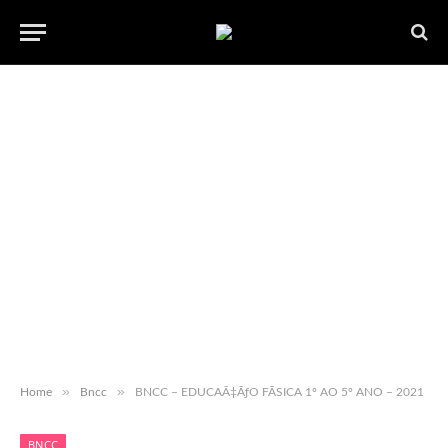
»
»
Home
Bncc
BNCC – EDUCAÃ‡ÃƒO FÃSICA 1º AO 5º ANO – 2021
BNCC