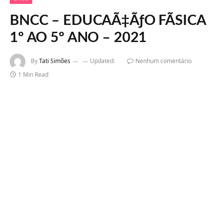
BNCC – EDUCAÃ‡ÃƒO FÃSICA
1º AO 5º ANO – 2021
By
Tati Simões
Updated:
Nenhum comentário
1 Min Read