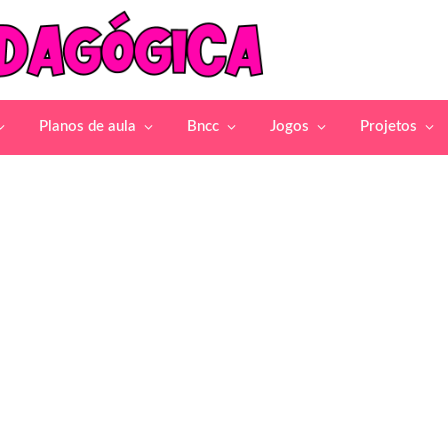
Planos de aula
Bncc
Jogos
Projetos