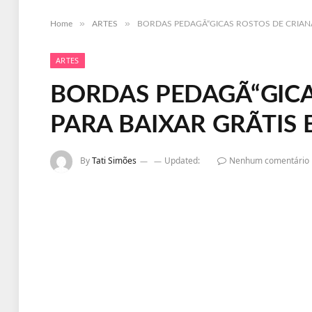
»
»
Home
ARTES
BORDAS PEDAGÃ“GICAS ROSTOS DE CRIANÃ‡
ARTES
BORDAS PEDAGÃ“GICA
PARA BAIXAR GRÃTIS
By
Tati Simões
Updated:
Nenhum comentário