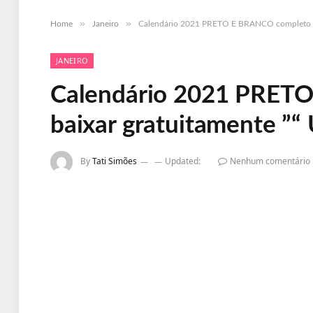
»
»
Home
Janeiro
Calendário 2021 PRETO E BRANCO completo p
JANEIRO
Calendário 2021 PRET
baixar gratuitamente ”
By
Tati Simões
Updated:
Nenhum comentário