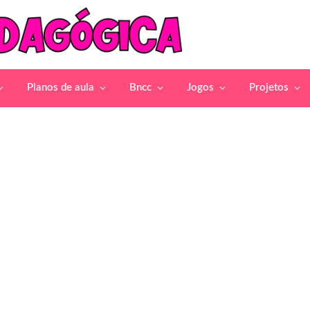
Planos de aula
Bncc
Jogos
Projetos