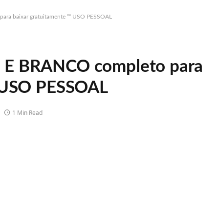
ara baixar gratuitamente ”“ USO PESSOAL
O E BRANCO completo para
“ USO PESSOAL
1 Min Read