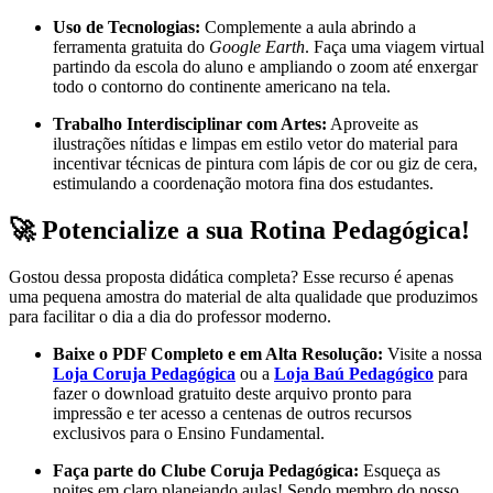
Uso de Tecnologias:
Complemente a aula abrindo a
ferramenta gratuita do
Google Earth
. Faça uma viagem virtual
partindo da escola do aluno e ampliando o zoom até enxergar
todo o contorno do continente americano na tela.
Trabalho Interdisciplinar com Artes:
Aproveite as
ilustrações nítidas e limpas em estilo vetor do material para
incentivar técnicas de pintura com lápis de cor ou giz de cera,
estimulando a coordenação motora fina dos estudantes.
🚀 Potencialize a sua Rotina Pedagógica!
Gostou dessa proposta didática completa? Esse recurso é apenas
uma pequena amostra do material de alta qualidade que produzimos
para facilitar o dia a dia do professor moderno.
Baixe o PDF Completo e em Alta Resolução:
Visite a nossa
Loja Coruja Pedagógica
ou a
Loja Baú Pedagógico
para
fazer o download gratuito deste arquivo pronto para
impressão e ter acesso a centenas de outros recursos
exclusivos para o Ensino Fundamental.
Faça parte do Clube Coruja Pedagógica:
Esqueça as
noites em claro planejando aulas! Sendo membro do nosso