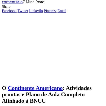
comentário
7 Mins Read
Share
Facebook
Twitter
LinkedIn
Pinterest
Email
O
Continente Americano
: Atividades
prontas e Plano de Aula Completo
Alinhado à BNCC