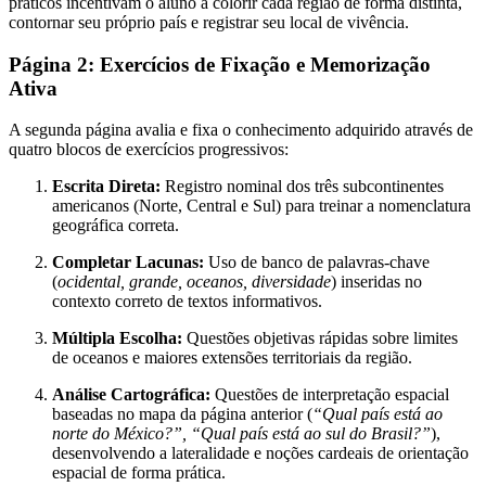
práticos incentivam o aluno a colorir cada região de forma distinta,
contornar seu próprio país e registrar seu local de vivência.
Página 2: Exercícios de Fixação e Memorização
Ativa
A segunda página avalia e fixa o conhecimento adquirido através de
quatro blocos de exercícios progressivos:
Escrita Direta:
Registro nominal dos três subcontinentes
americanos (Norte, Central e Sul) para treinar a nomenclatura
geográfica correta.
Completar Lacunas:
Uso de banco de palavras-chave
(
ocidental, grande, oceanos, diversidade
) inseridas no
contexto correto de textos informativos.
Múltipla Escolha:
Questões objetivas rápidas sobre limites
de oceanos e maiores extensões territoriais da região.
Análise Cartográfica:
Questões de interpretação espacial
baseadas no mapa da página anterior (
“Qual país está ao
norte do México?”, “Qual país está ao sul do Brasil?”
),
desenvolvendo a lateralidade e noções cardeais de orientação
espacial de forma prática.