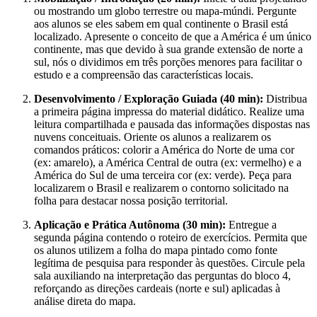
ou mostrando um globo terrestre ou mapa-múndi. Pergunte
aos alunos se eles sabem em qual continente o Brasil está
localizado. Apresente o conceito de que a América é um único
continente, mas que devido à sua grande extensão de norte a
sul, nós o dividimos em três porções menores para facilitar o
estudo e a compreensão das características locais.
Desenvolvimento / Exploração Guiada (40 min):
Distribua
a primeira página impressa do material didático. Realize uma
leitura compartilhada e pausada das informações dispostas nas
nuvens conceituais. Oriente os alunos a realizarem os
comandos práticos: colorir a América do Norte de uma cor
(ex: amarelo), a América Central de outra (ex: vermelho) e a
América do Sul de uma terceira cor (ex: verde). Peça para
localizarem o Brasil e realizarem o contorno solicitado na
folha para destacar nossa posição territorial.
Aplicação e Prática Autônoma (30 min):
Entregue a
segunda página contendo o roteiro de exercícios. Permita que
os alunos utilizem a folha do mapa pintado como fonte
legítima de pesquisa para responder às questões. Circule pela
sala auxiliando na interpretação das perguntas do bloco 4,
reforçando as direções cardeais (norte e sul) aplicadas à
análise direta do mapa.