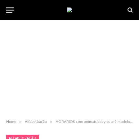
»
»
Home
Alfabetização
HORÃRIOS com animais baby cute 9 modelos em pdf para baixar
ALFABETIZAÇÃO