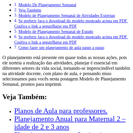
Modelo De Planejamento Semanal
Veja Também
Modelo de Planejamento Semanal de Atividades Externas
Se preferir faça o download do modelo mostrado acima em PDF.
Confira o link a seguirBaixe em PDF
Modelo de Planejamento Semanal de Estudo
Se preferir faça o download do modelo mostrado acima em PDF.
Confira o link a seguirBaixe em PDF
Como fazer um planejamento de aula passo a passo
O
planejamento
está presente em quase todas as nossas ações, pois
ele norteia a realização das atividades, planejar é essencial em
diferentes setores da vida social, tornando-se imprescindível também
na atividade docente, com
plano de aula,
e pensando nisso
selecionamos para vocês nesta postagem
Modelo de Planejamento
Semanal
, prontos para imprimir.
Veja Também:
Planos de Aula para professores.
Planejamento Anual para Maternal 2 –
idade de 2 e 3 anos