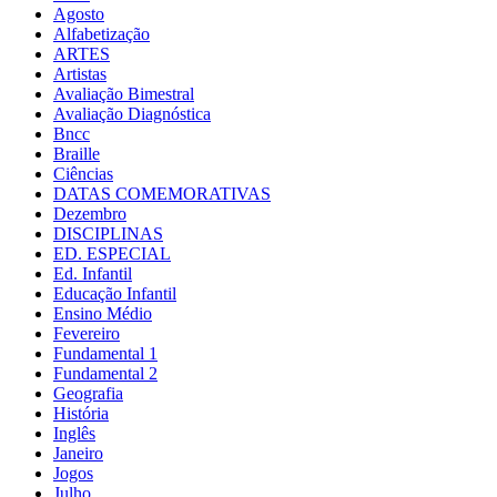
Agosto
Alfabetização
ARTES
Artistas
Avaliação Bimestral
Avaliação Diagnóstica
Bncc
Braille
Ciências
DATAS COMEMORATIVAS
Dezembro
DISCIPLINAS
ED. ESPECIAL
Ed. Infantil
Educação Infantil
Ensino Médio
Fevereiro
Fundamental 1
Fundamental 2
Geografia
História
Inglês
Janeiro
Jogos
Julho