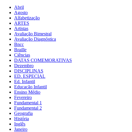
Abril
Agosto
Alfabetização
ARTES
Artistas
Avaliação Bimestral
Avaliação Diagnóstica
Bncc
Braille
Ciências
DATAS COMEMORATIVAS
Dezembro
DISCIPLINAS
ED. ESPECIAL
Ed. Infantil
Educação Infantil
Ensino Médio
Fevereiro
Fundamental 1
Fundamental 2
Geografia
História
Inglês
Janeiro