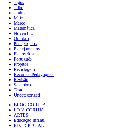
Jogos
Julho
Junho
Maio
Março
Matemática
Novembro
Outubro
Pedagógicos
Planejamentos
Planos de aula
Português
Projetos
Reciclagem
Recursos Pedagógicos
Revisão
Setembro
Teste
Uncategorized
BLOG CORUJA
LOJA CORUJA
ARTES
Educação Infantil
ED. ESPECIAL