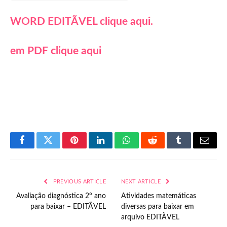
WORD EDITÃVEL clique aqui.
em PDF clique aqui
Facebook
Twitter
Pinterest
LinkedIn
WhatsApp
Reddit
Tumblr
Email
PREVIOUS ARTICLE
NEXT ARTICLE
Avaliação diagnóstica 2º ano
Atividades matemáticas
para baixar – EDITÃVEL
diversas para baixar em
arquivo EDITÃVEL