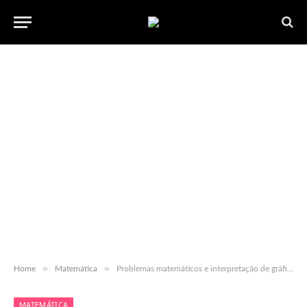
»
»
Home
Matemática
Problemas matemáticos e interpretação de gráficos – 2º ano – para baixar EDITÃVEL
MATEMÁTICA