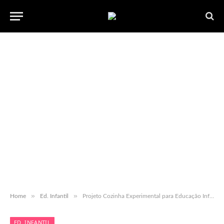
»
»
Home
Ed. Infantil
Projeto Cozinha Experimental para Educação Infantil – completo
ED. INFANTIL