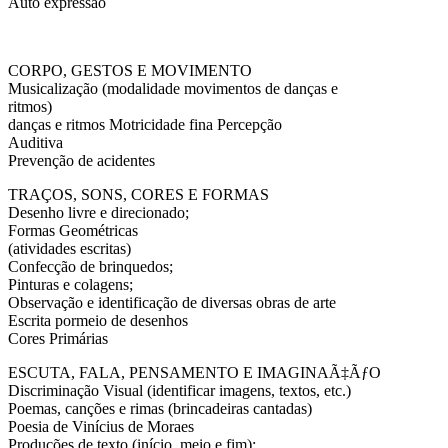
Auto expressão
CORPO, GESTOS E MOVIMENTO
Musicalização (modalidade movimentos de danças e
ritmos)
danças e ritmos Motricidade fina Percepção
Auditiva
Prevenção de acidentes
TRAÇOS, SONS, CORES E FORMAS
Desenho livre e direcionado;
Formas Geométricas
(atividades escritas)
Confecção de brinquedos;
Pinturas e colagens;
Observação e identificação de diversas obras de arte
Escrita pormeio de desenhos
Cores Primárias
ESCUTA, FALA, PENSAMENTO E IMAGINAÃ‡ÃƒO
Discriminação Visual (identificar imagens, textos, etc.)
Poemas, canções e rimas (brincadeiras cantadas)
Poesia de Vinícius de Moraes
Produções de texto (início, meio e fim);