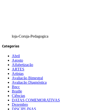
loja-Coruja-Pedagogica
Categorias
Abril
Agosto
Alfabetização
ARTES
Artistas
Avaliação Bimestral
Avaliação Diagnóstica
Bncc
Braille
Ciências
DATAS COMEMORATIVAS
Dezembro
DISCIPLINAS