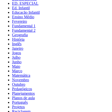
ED. ESPECIAL
Ed. Infantil
Educação Infantil
Ensino Médio
Fevereiro
Fundamental 1
Fundamental 2
Geografia
História
Inglês
Janeiro
Jogos
Julho
Junho
Maio
Março
Matemática
Novembro
Outubro
Pedagógicos
Planejamentos
Planos de aula
Português
Projetos
Reciclagem