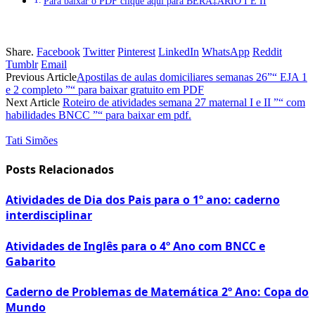
Para baixar o PDF clique aqui para BERÃ‡ÃRIO I E II
Share.
Facebook
Twitter
Pinterest
LinkedIn
WhatsApp
Reddit
Tumblr
Email
Previous Article
Apostilas de aulas domiciliares semanas 26”“ EJA 1
e 2 completo ”“ para baixar gratuito em PDF
Next Article
Roteiro de atividades semana 27 maternal I e II ”“ com
habilidades BNCC ”“ para baixar em pdf.
Tati Simões
Posts Relacionados
Atividades de Dia dos Pais para o 1º ano: caderno
interdisciplinar
Atividades de Inglês para o 4º Ano com BNCC e
Gabarito
Caderno de Problemas de Matemática 2º Ano: Copa do
Mundo