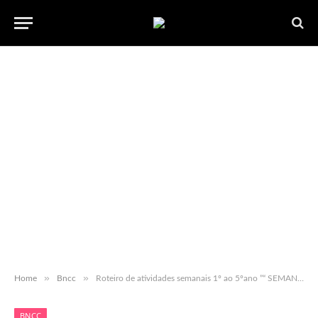
»
»
Home
Bncc
Roteiro de atividades semanais 1º ao 5ºano ”“ SEMANAL 33 ”“ em PDF para baixar gratuito
BNCC