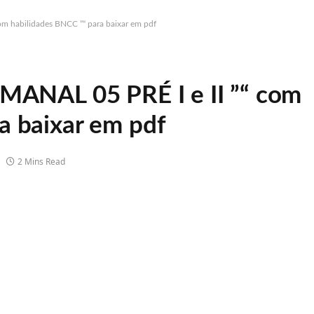
com habilidades BNCC ”“ para baixar em pdf
EMANAL 05 PRÉ I e II ”“ com
a baixar em pdf
2 Mins Read