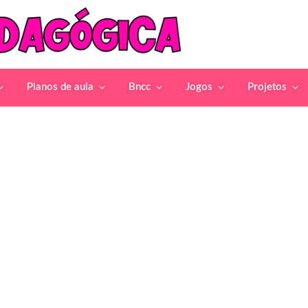
Planos de aula
Bncc
Jogos
Projetos