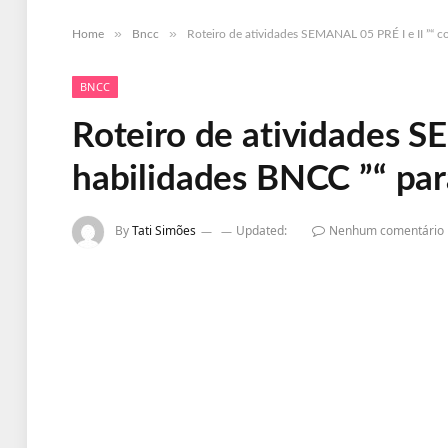
»
»
Home
Bncc
Roteiro de atividades SEMANAL 05 PRÉ I e II ”“ 
BNCC
Roteiro de atividades S
habilidades BNCC ”“ par
By
Tati Simões
Updated:
Nenhum comentário