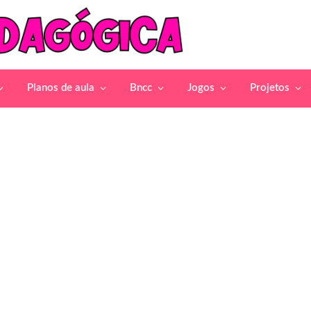
Planos de aula
Bncc
Jogos
Projetos