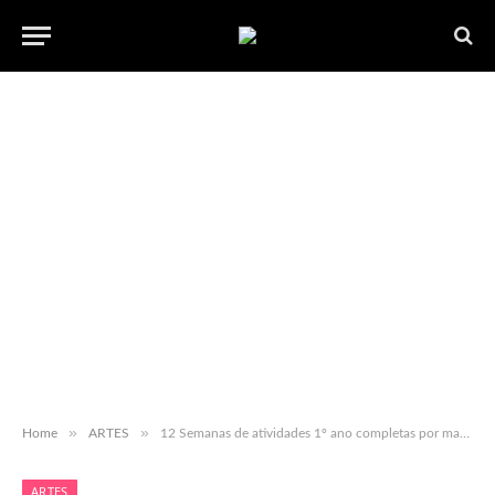
»
»
Home
ARTES
12 Semanas de atividades 1º ano completas por matérias com GABARITO para baixar em PDF gratuito
ARTES