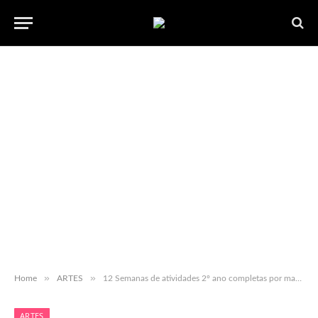
»
»
Home
ARTES
12 Semanas de atividades 2º ano completas por matérias com GABARITO para baixar em PDF gratuito
ARTES