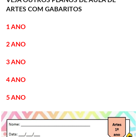
VEJA OUTROS PLANOS DE AULA DE
ARTES COM GABARITOS
1 ANO
2 ANO
3 ANO
4 ANO
5 ANO