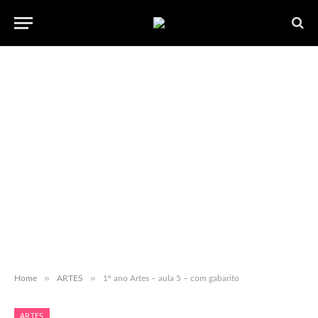
»
»
Home
ARTES
1º ano Artes – aula 5 – com gabarito
ARTES