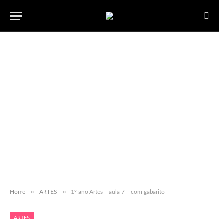
»
»
Home
ARTES
1º ano Artes – aula 7 – com gabarito
ARTES