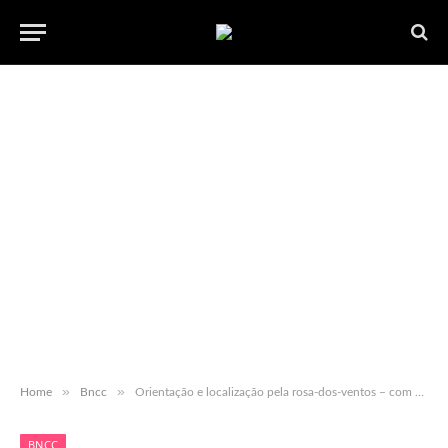
»
»
Home
Bncc
Orientação e localização pela rosa-dos-ventos – com habilidades BNCC
BNCC