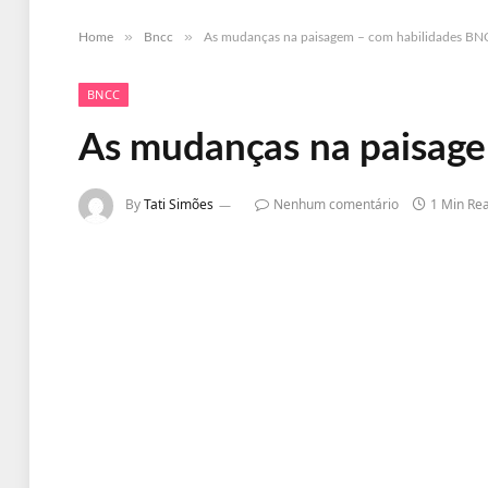
»
»
Home
Bncc
As mudanças na paisagem – com habilidades B
BNCC
As mudanças na paisag
By
Tati Simões
Nenhum comentário
1 Min Re