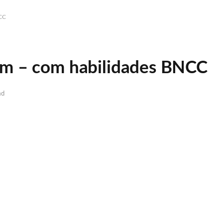
NCC
em – com habilidades BNCC
ad