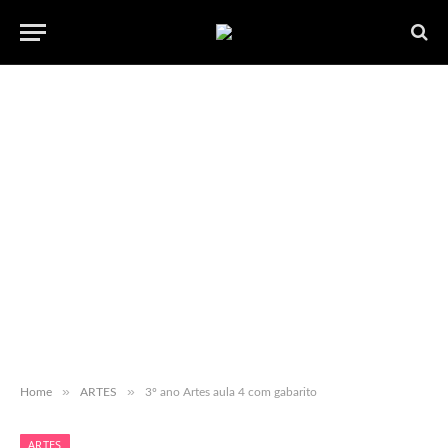
»
»
Home
ARTES
3º ano Artes aula 4 com gabarito
ARTES