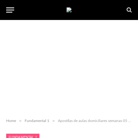
»
»
Home
Fundamental 1
Apostilas de aulas domiciliares semanas 05 ”“ EJA 1 e 2 completo ”“ para baixar gratuito em PDF
FUNDAMENTAL 1