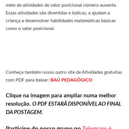
me
io
de
at
ivid
ades
de
val
or
pos
ic
ional
n
ú
mer
o
a
us
ente
.
Ess
as
at
ivid
ades
s
ão
divert
idas
e
l
ú
d
icas
,
e
a
jud
am
a
c
rian
ça
a
des
en
vol
ver
ha
bil
id
ades
mat
em
á
tic
as
b
á
sic
as
com
o
o
val
or
pos
ic
ional
.
Conheça também nosso outro site de Atividades gratuitas
com PDF para baixar:
BAÚ PEDAGÓGICO
Clique na imagem para ampliar numa melhor
resolução.
O PDF ESTARÁ DISPONÍVEL AO FINAL
DA POSTAGEM.
Participe do nosso grupo no
Telegram é