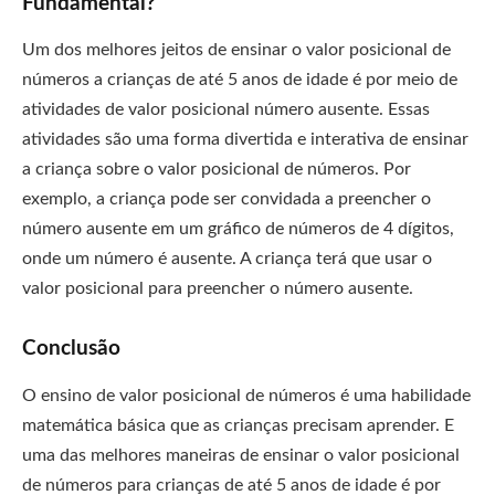
Fundamental?
Um
dos
mel
h
ores
je
it
os
de
ens
inar
o
val
or
pos
ic
ional
de
n
ú
mer
os
a
c
rian
ç
as
de
at
é
5
an
os
de
id
ade
é
por
me
io
de
at
ivid
ades
de
val
or
pos
ic
ional
n
ú
mer
o
a
us
ente
.
Ess
as
at
ivid
ades
s
ão
u
ma
form
a
divert
ida
e
inter
at
iva
de
ens
inar
a
c
rian
ça
so
bre
o
val
or
pos
ic
ional
de
n
ú
mer
os
.
Por
exempl
o
,
a
c
rian
ça
p
ode
ser
conv
id
ada
a
pre
en
cher
o
n
ú
mer
o
a
us
ente
em
um
gr
á
f
ico
de
n
ú
mer
os
de
4
d
í
git
os
,
on
de
um
n
ú
mer
o
é
a
us
ente
.
A
c
rian
ça
ter
á
que
us
ar
o
val
or
pos
ic
ional
para
pre
en
cher
o
n
ú
mer
o
a
us
ente
.
Conclusão
O
ens
ino
de
val
or
pos
ic
ional
de
n
ú
mer
os
é
u
ma
ha
bil
id
ade
mat
em
á
t
ica
b
ás
ica
que
as
c
rian
ç
as
prec
is
am
ap
render
.
E
u
ma
d
as
mel
h
ores
man
e
ir
as
de
ens
inar
o
val
or
pos
ic
ional
de
n
ú
mer
os
para
c
rian
ç
as
de
at
é
5
an
os
de
id
ade
é
por