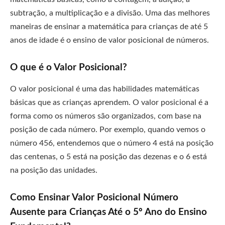
sub
tra
ç
ão
,
a
multipl
ica
ç
ão
e
a
div
is
ão
.
U
ma
d
as
mel
h
ores
man
e
ir
as
de
ens
inar
a
mat
em
á
t
ica
para
c
rian
ç
as
de
at
é
5
an
os
de
id
ade
é
o
ens
ino
de
val
or
pos
ic
ional
de
n
ú
mer
os
.
O que é o Valor Posicional?
O
val
or
pos
ic
ional
é
u
ma
d
as
ha
bil
id
ades
mat
em
á
tic
as
b
á
sic
as
que
as
c
rian
ç
as
ap
rend
em
.
O
val
or
pos
ic
ional
é
a
form
a
com
o
os
n
ú
mer
os
s
ão
organ
iz
ados
,
com
base
na
pos
i
ç
ão
de
c
ada
n
ú
mer
o
.
Por
exempl
o
,
qu
ando
ve
mos
o
n
ú
mer
o
4
56
,
ent
end
em
os
que
o
n
ú
mer
o
4
est
á
na
pos
i
ç
ão
d
as
cent
en
as
,
o
5
est
á
na
pos
i
ç
ão
d
as
de
zen
as
e
o
6
est
á
na
pos
i
ç
ão
d
as
un
id
ades
.
Como Ensinar Valor Posicional Número
Ausente para Crianças Até o 5º Ano do Ensino