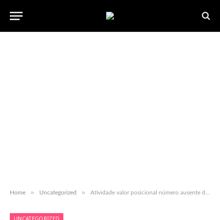
»
»
Home
Uncategorized
Atividade valor posicional número ausente de 4 dígitos
UNCATEGORIZED