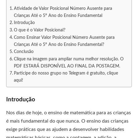
Atividade de Valor Posicional Número Ausente para
Crianças Até o 5º Ano do Ensino Fundamental
Introdução
O que é o Valor Posicional?
Como Ensinar Valor Posicional Número Ausente para
Crianças Até o 5º Ano do Ensino Fundamental?
Conclusão
Clique na imagem para ampliar numa melhor resolução. O
PDF ESTARÁ DISPONÍVEL AO FINAL DA POSTAGEM.
Participe do nosso grupo no Telegram é gratuito, clique
aqui!
Introdução
N
os
di
as
de
ho
je
,
o
ens
ino
de
mat
em
á
t
ica
para
as
c
rian
ç
as
é
m
ais
fundamental
do
que
nun
ca
.
O
ens
ino
d
as
c
rian
ç
as
ex
ige
pr
á
tic
as
que
as
a
jud
em
a
des
en
vol
ver
ha
bil
id
ades
mat
em
á
tic
as
b
á
sic
as
,
com
o
a
contag
em
,
a
ad
i
ç
ão
,
a