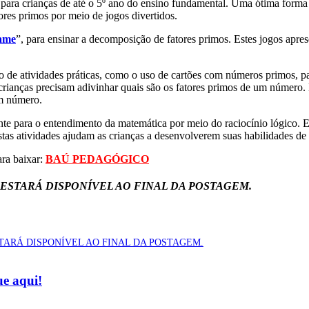
para
c
rian
ç
as
de
at
é
o
5
º
an
o
do
ens
ino
fundamental
.
U
ma
ó
t
ima
form
a
ores
prim
os
por
me
io
de
jog
os
divert
id
os
.
Game
”
,
para
ens
inar
a
decom
pos
i
ç
ão
de
fat
ores
prim
os
.
Est
es
jog
os
ap
res
o
de
at
ivid
ades
pr
á
tic
as
,
com
o
o
us
o
de
cart
õ
es
com
n
ú
mer
os
prim
os
,
pa
c
rian
ç
as
prec
is
am
ad
iv
in
har
qu
ais
s
ão
os
fat
ores
prim
os
de
um
n
ú
mer
o
.
m
n
ú
mer
o
.
nt
e
para
o
ent
end
iment
o
da
mat
em
á
t
ica
por
me
io
do
rac
i
oc
ín
io
l
ó
g
ico
.
E
t
as
at
ivid
ades
a
jud
am
as
c
rian
ç
as
a
des
env
olve
rem
su
as
ha
bil
id
ades
de
ra baixar:
BAÚ PEDAGÓGICO
 ESTARÁ DISPONÍVEL AO FINAL DA POSTAGEM.
PDF ESTARÁ DISPONÍVEL AO FINAL DA POSTAGEM.
ue aqui!