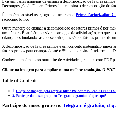
Ex
ist
em
v
á
ri
as
man
e
ir
as
de
ens
inar
a
decom
pos
i
ç
ão
de
fat
ores
prim
os
Dec
om
pos
i
ç
ão
de
Fat
ores
Prim
os
”
,
que
ens
ina
a
decom
pos
i
ç
ão
de
fat
É
t
amb
é
m
poss
í
vel
us
ar
jog
os
online
,
com
o
“
Prime Factorization 
rac
i
oc
ín
io
l
ó
g
ico
.
Out
ra
man
e
ira
de
ens
inar
a
decom
pos
i
ç
ão
de
fat
ores
prim
os
é
por
me
i
um
n
ú
mer
o
.
É
t
amb
é
m
poss
í
vel
us
ar
jog
os
de
ad
iv
in
ha
ç
ão
,
em
que
as
c
rian
ç
as
,
estim
ul
ando
–
as
a
desc
ob
rir
qu
ais
s
ão
os
fat
ores
prim
os
de
u
A
decom
pos
i
ç
ão
de
fat
ores
prim
os
é
um
conce
ito
mat
em
á
t
ico
importa
fat
ores
prim
os
para
c
rian
ç
as
de
at
é
o
5
º
an
o
do
ens
ino
fundamental
.
Es
Conheça também nosso outro site de Atividades gratuitas com PDF pa
Clique na imagem para ampliar numa melhor resolução.
O PDF
Table of Contents
Clique na imagem para ampliar numa melhor resolução. O 
Participe do nosso grupo no Telegram é gratuito, clique aqui!
Participe do nosso grupo no
Telegram é gratuito, cliq