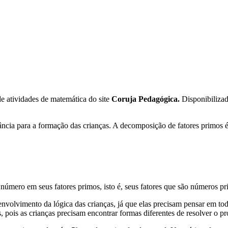
 atividades de matemática do site
Coruja Pedagógica.
Disponibiliza
â
nc
ia
para
a
form
a
ç
ão
d
as
c
rian
ç
as
.
A
decom
pos
i
ç
ão
de
fat
ores
prim
os
n
ú
mer
o
em
se
us
fat
ores
prim
os
,
is
to
é
,
se
us
fat
ores
que
s
ão
n
ú
mer
os
pr
en
vol
v
iment
o
da
l
ó
g
ica
d
as
c
rian
ç
as
,
j
á
que
el
as
prec
is
am
pens
ar
em
to
s
,
po
is
as
c
rian
ç
as
prec
is
am
enc
ont
rar
form
as
d
if
erent
es
de
res
olver
o
pr