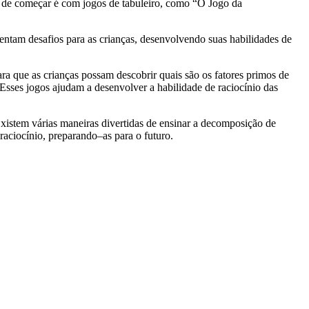
de
come
ç
ar
é
com
jog
os
de
tab
ule
iro
,
com
o
“
O
J
ogo
da
ent
am
des
af
ios
para
as
c
rian
ç
as
,
des
en
vol
v
endo
su
as
ha
bil
id
ades
de
ra
que
as
c
rian
ç
as
poss
am
desc
ob
rir
qu
ais
s
ão
os
fat
ores
prim
os
de
Ess
es
jog
os
a
jud
am
a
des
en
vol
ver
a
ha
bil
id
ade
de
rac
i
oc
ín
io
d
as
x
ist
em
v
á
ri
as
man
e
ir
as
divert
idas
de
ens
inar
a
decom
pos
i
ç
ão
de
rac
i
oc
ín
io
,
prepar
ando
–
as
para
o
fut
uro
.