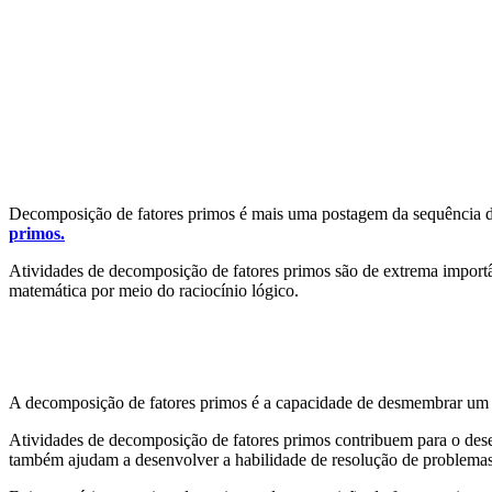
Decomposição de fatores primos é mais uma postagem da sequência de
primos.
At
ivid
ades
de
decom
pos
i
ç
ão
de
fat
ores
prim
os
s
ão
de
ext
re
ma
import
mat
em
á
t
ica
por
me
io
do
rac
i
oc
ín
io
l
ó
g
ico
.
A
decom
pos
i
ç
ão
de
fat
ores
prim
os
é
a
capac
id
ade
de
des
mem
br
ar
um
At
ivid
ades
de
decom
pos
i
ç
ão
de
fat
ores
prim
os
cont
rib
u
em
para
o
des
t
amb
é
m
a
jud
am
a
des
en
vol
ver
a
ha
bil
id
ade
de
res
ol
u
ç
ão
de
problem
a