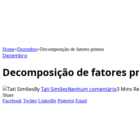
Home
»
Dezembro
»
Decomposição de fatores primos
Dezembro
Decomposição de fatores p
By
Tati Simões
Nenhum comentário
3 Mins R
Share
Facebook
Twitter
LinkedIn
Pinterest
Email