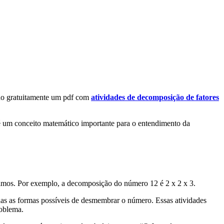
do gratuitamente um pdf com
atividades de decomposição de fatores
é
um
conce
ito
mat
em
á
t
ico
important
e
para
o
ent
end
iment
o
da
im
os
.
Por
exempl
o
,
a
decom
pos
i
ç
ão
do
n
ú
mer
o
12
é
2
x
2
x
3
.
d
as
as
form
as
poss
í
ve
is
de
des
mem
br
ar
o
n
ú
mer
o
.
Ess
as
at
ivid
ades
oblem
a
.