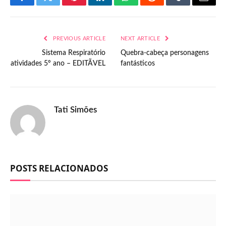
Facebook
Twitter
Pinterest
LinkedIn
WhatsApp
Reddit
Tumblr
Email
PREVIOUS ARTICLE
NEXT ARTICLE
Sistema Respiratório
Quebra-cabeça personagens
atividades 5º ano – EDITÃVEL
fantásticos
Tati Simões
POSTS RELACIONADOS