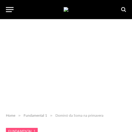
»
»
Home
Fundamental 1
Dominó da Soma na primavera
FUNDAMENTAL 1