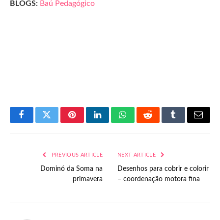
BLOGS:
Baú Pedagógico
Facebook
Twitter
Pinterest
LinkedIn
WhatsApp
Reddit
Tumblr
Email
PREVIOUS ARTICLE
NEXT ARTICLE
Dominó da Soma na
Desenhos para cobrir e colorir
primavera
– coordenação motora fina