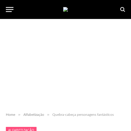
»
»
Home
Alfabetização
Quebra-cabeça personagens fantásticos
ALFABETIZAÇÃO