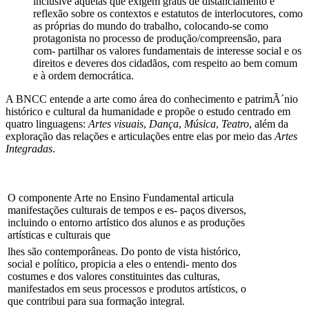
inclusive aquelas que exigem graus de distanciamento e
reflexão sobre os contextos e estatutos de interlocutores, como
as próprias do mundo do trabalho, colocando-se como
protagonista no processo de produção/compreensão, para
com- partilhar os valores fundamentais de interesse social e os
direitos e deveres dos cidadãos, com respeito ao bem comum
e à ordem democrática.
A BNCC entende a arte como área do conhecimento e patrimÃ´nio
histórico e cultural da humanidade e propõe o estudo centrado em
quatro linguagens:
Artes visuais
,
Dança
,
Música
,
Teatro
, além da
exploração das relações e articulações entre elas por meio das
Artes
Integradas
.
O componente Arte no Ensino Fundamental articula
manifestações culturais de tempos e es- paços diversos,
incluindo o entorno artístico dos alunos e as produções
artísticas e culturais que
lhes são contemporâneas. Do ponto de vista histórico,
social e político, propicia a eles o entendi- mento dos
costumes e dos valores constituintes das culturas,
manifestados em seus processos e produtos artísticos, o
que contribui para sua formação integral.