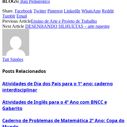
BLOGS:
Baú Pedagógico
Share.
Facebook
Twitter
Pinterest
LinkedIn
WhatsApp
Reddit
Tumblr
Email
Previous Article
Ensino de Arte e Projeto de Trabalho
Next Article
DESENHANDO SILHUETAS – arte rupestre
Tati Simões
Posts Relacionados
Atividades de Dia dos Pais para o 1º ano: caderno
interdisciplinar
Atividades de Inglês para o 4º Ano com BNCC e
Gabarito
Caderno de Problemas de Matemática 2º Ano: Copa do
Mundo