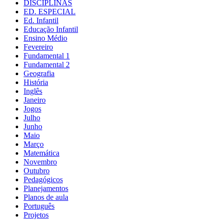
DISCIPLINAS
ED. ESPECIAL
Ed. Infantil
Educação Infantil
Ensino Médio
Fevereiro
Fundamental 1
Fundamental 2
Geografia
História
Inglês
Janeiro
Jogos
Julho
Junho
Maio
Março
Matemática
Novembro
Outubro
Pedagógicos
Planejamentos
Planos de aula
Português
Projetos