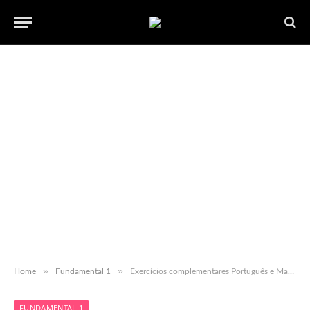
»
»
Home
Fundamental 1
Exercícios complementares Português e Matemática com GABARITO 1º ao 5º ano
FUNDAMENTAL 1