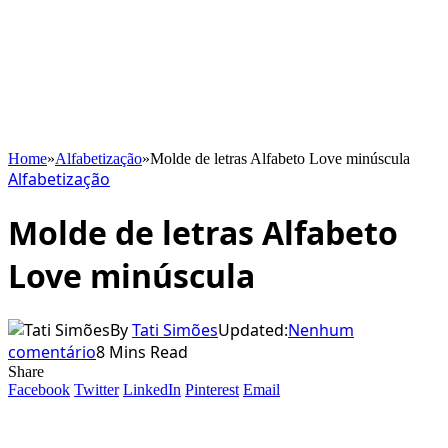
Home
»
Alfabetização
»
Molde de letras Alfabeto Love minúscula
Alfabetização
Molde de letras Alfabeto
Love minúscula
By
Tati Simões
Updated:
Nenhum
comentário
8 Mins Read
Share
Facebook
Twitter
LinkedIn
Pinterest
Email