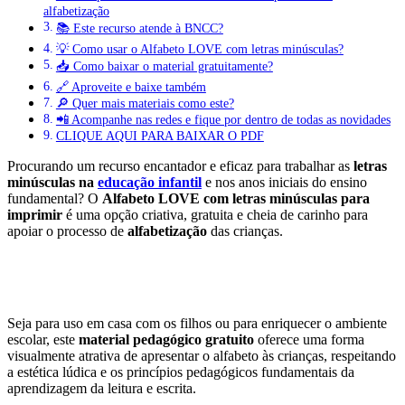
alfabetização
📚 Este recurso atende à BNCC?
💡 Como usar o Alfabeto LOVE com letras minúsculas?
📥 Como baixar o material gratuitamente?
🔗 Aproveite e baixe também
🔎 Quer mais materiais como este?
📲 Acompanhe nas redes e fique por dentro de todas as novidades
CLIQUE AQUI PARA BAIXAR O PDF
Procurando um recurso encantador e eficaz para trabalhar as
letras
minúsculas na
educação infantil
e nos anos iniciais do ensino
fundamental? O
Alfabeto LOVE com letras minúsculas para
imprimir
é uma opção criativa, gratuita e cheia de carinho para
apoiar o processo de
alfabetização
das crianças.
Seja para uso em casa com os filhos ou para enriquecer o ambiente
escolar, este
material pedagógico gratuito
oferece uma forma
visualmente atrativa de apresentar o alfabeto às crianças, respeitando
a estética lúdica e os princípios pedagógicos fundamentais da
aprendizagem da leitura e escrita.