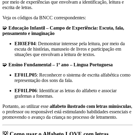
por meio de experiências que envolvam a identificação, leitura e
escrita de letras.
Veja os códigos da BNCC correspondentes:
🧩
Educação Infantil – Campo de Experiência: Escuta, fala,
pensamento e imaginação
EI03EF04
: Demonstrar interesse pela leitura, por meio da
escuta de histórias, manuseio de livros e participação em
situações que envolvam a leitura de textos.
🧩
Ensino Fundamental – 1º ano – Língua Portuguesa
EF01LP05
: Reconhecer o sistema de escrita alfabética como
representação dos sons da fala.
EF01LP06
: Identificar as letras do alfabeto e associar
grafemas a fonemas.
Portanto, ao utilizar esse
alfabeto ilustrado com letras minúsculas
,
o professor ou responsável está estimulando habilidades essenciais e
promovendo o avanço da criança no processo de letramento.
💡 Como usar o Alfabeto LOVE com letras