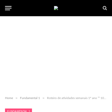
»
»
Home
Fundamental 1
Roteiro de atividades semanais 1º ano ”“ 10/8 a 14/8 ”“ em PDF para baixar
FUNDAMENTAL 1